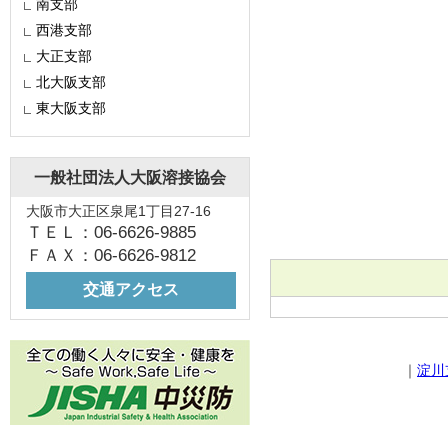
南支部
西港支部
大正支部
北大阪支部
東大阪支部
一般社団法人大阪溶接協会
大阪市大正区泉尾1丁目27-16
ＴＥＬ：06-6626-9885
ＦＡＸ：06-6626-9812
交通アクセス
｜
淀川