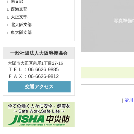
南支部
西港支部
大正支部
北大阪支部
東大阪支部
一般社団法人大阪溶接協会
大阪市大正区泉尾1丁目27-16
ＴＥＬ：06-6626-9885
ＦＡＸ：06-6626-9812
交通アクセス
｜
淀川