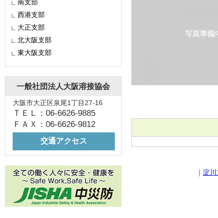
南支部
西港支部
大正支部
北大阪支部
東大阪支部
一般社団法人大阪溶接協会
大阪市大正区泉尾1丁目27-16
ＴＥＬ：06-6626-9885
ＦＡＸ：06-6626-9812
交通アクセス
｜
淀川