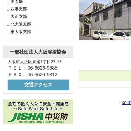
南支部
西港支部
大正支部
北大阪支部
東大阪支部
一般社団法人大阪溶接協会
大阪市大正区泉尾1丁目27-16
ＴＥＬ：06-6626-9885
ＦＡＸ：06-6626-9812
交通アクセス
｜
淀川